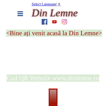
Select Language
▼
Din Lemne
<Bine ați venit acasă la Din Lemne>
Cod QR Website www.dinlemne.ro